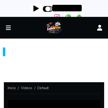
RADIO LABORFM
"LEVANDO PAZ FÉ E AMOR"
Início
Vídeos
Default