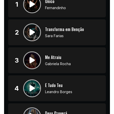
Unico
1
Fernandinho
Transforma em Benção
2
Sara Farias
Me Atraiu
3
Gabriela Rocha
É Tudo Teu
4
Leandro Borges
Deus Proverá